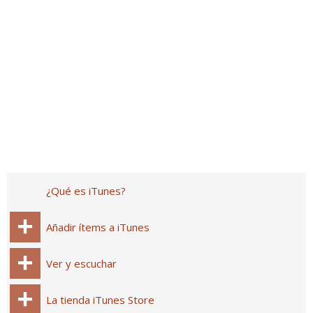
¿Qué es iTunes?
Añadir ítems a iTunes
Ver y escuchar
La tienda iTunes Store