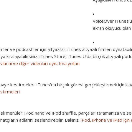
VoiceOver
iTunes'u
ekran okuyucu olan V
lmler ve podcast'ler için altyazılar:
iTunes altyazılı filmleri oynatabili
ya kiralayabilirsiniz. iTunes Store, iTunes U'da birçok altyazılı podc
vlarını ve diğer videoları oynatma yolları
.
avye kestirmeleri:
iTunes'da birçok görevi gerçekleştirmek için klavy
stirmeleri
.
sli menüler:
iPod nano ve iPod shuffle, parçaları taramanıza ve se
natçıların adlarını seslendirebilir. Bakınız:
iPod, iPhone ve iPad için eri