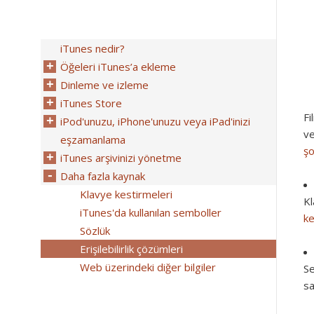
iTunes nedir?
Öğeleri iTunes’a ekleme
Dinleme ve izleme
iTunes Store
Fi
iPod'unuzu, iPhone'unuzu veya iPad'inizi
ve
eşzamanlama
şo
iTunes arşivinizi yönetme
Daha fazla kaynak
Klavye kestirmeleri
Kl
iTunes'da kullanılan semboller
ke
Sözlük
Erişilebilirlik çözümleri
Web üzerindeki diğer bilgiler
Se
sa