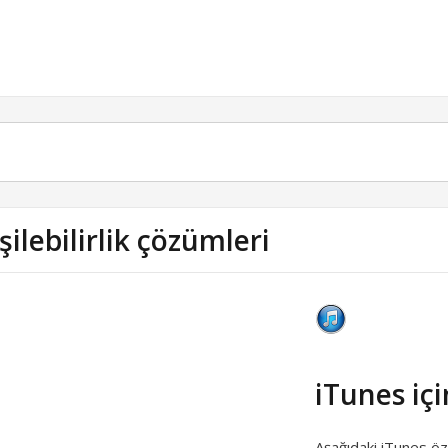
şilebilirlik çözümleri
iTunes içi
Aşağıdaki iTunes özell