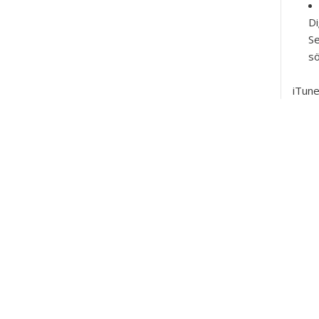
Di
Se
sö
iTunes