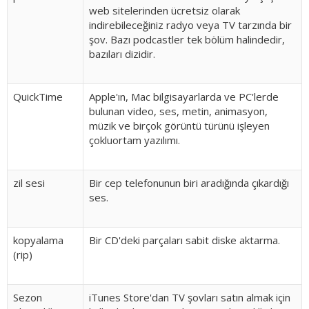
web sitelerinden ücretsiz olarak
indirebileceğiniz radyo veya TV tarzında bir
şov. Bazı podcastler tek bölüm halindedir,
bazıları dizidir.
QuickTime
Apple'ın, Mac bilgisayarlarda ve PC'lerde
bulunan video, ses, metin, animasyon,
müzik ve birçok görüntü türünü işleyen
çokluortam yazılımı.
zil sesi
Bir cep telefonunun biri aradığında çıkardığı
ses.
kopyalama
Bir CD'deki parçaları sabit diske aktarma.
(rip)
Sezon
iTunes Store'dan TV şovları satın almak için