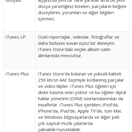
dosyası
açışınızda yeni bir tane yaratılır ama bu yeni
dosya yarattığınız listeleri, parçaların beğeni
düzeylerini, yorumları ve diğer bilgileri
içermez.
iTunes LP
Özel röportajlar, videolar, fotoğraflar ve
daha fazlasını sunan eşsiz bir deneyim.
iTunes Store'daki seçkin albüm satın
alımlarında mevcuttur.
iTunes Plus
iTunes Store'da bulunan ve yüksek kaliteli
256 kb/sn AAC biçimiyle kodlanmış parçalar
ve video klipler. iTunes Plus öğeleri için
diske basma sınırı yoktur ve bu öğeler dijital
haklar yönetimi (DRM) sınırlamalarından da
muaftırlar. iTunes Plus içerikleri; iPod'da,
iPhone'da, iPad'de, Apple TV'de, tüm Mac
ve Windows bilgisayarlarda ve diğer pek
çok sayısal müzik çalarlarda
çalınabilir/oynatılabilir.