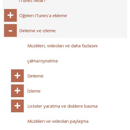
iTunes nedir?
Öğeleri iTunes’a ekleme
Dinleme ve izleme
Müzikleri, videoları ve daha fazlasını
çalma/oynatma
Dinleme
İzleme
Listeler yaratma ve disklere basma
Müzikleri ve videoları paylaşma