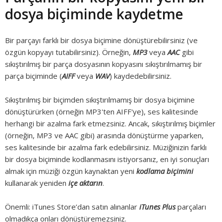
dosya biçiminde kaydetme
Bir parçayı farklı bir dosya biçimine dönüştürebilirsiniz (ve
özgün kopyayı tutabilirsiniz). Örneğin,
MP3
veya
AAC
gibi
sıkıştırılmış bir parça dosyasının kopyasını sıkıştırılmamış bir
parça biçiminde (
AIFF
veya
WAV
) kaydedebilirsiniz.
Sıkıştırılmış bir biçimden sıkıştırılmamış bir dosya biçimine
dönüştürürken (örneğin MP3'ten AIFF'ye), ses kalitesinde
herhangi bir azalma fark etmezsiniz. Ancak, sıkıştırılmış biçimler
(örneğin, MP3 ve AAC gibi) arasında dönüştürme yaparken,
ses kalitesinde bir azalma fark edebilirsiniz. Müziğinizin farklı
bir dosya biçiminde kodlanmasını istiyorsanız, en iyi sonuçları
almak için müziği özgün kaynaktan yeni
kodlama biçimini
kullanarak yeniden
içe aktarın
.
Önemli:
iTunes Store’dan satın alınanlar
iTunes Plus
parçaları
olmadıkça onları dönüştüremezsiniz.